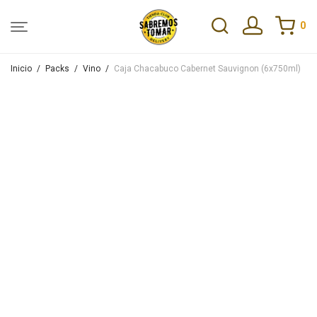
0
Inicio
/
Packs
/
Vino
/
Caja Chacabuco Cabernet Sauvignon (6x750ml)