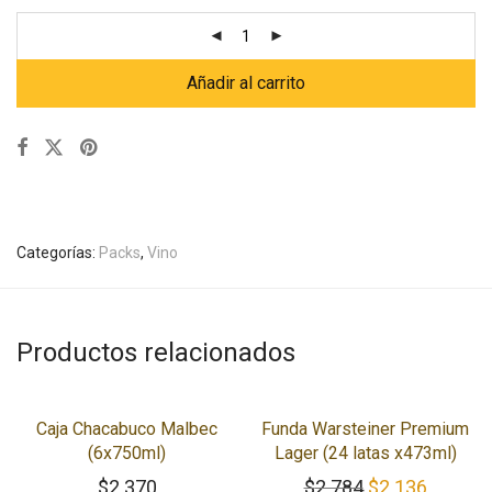
Añadir al carrito
Categorías:
Packs
,
Vino
Productos relacionados
-
23
%
Caja Chacabuco Malbec
Funda Warsteiner Premium
(6x750ml)
Lager (24 latas x473ml)
El precio origi
El preci
$
2.370
$
2.784
$
2.136