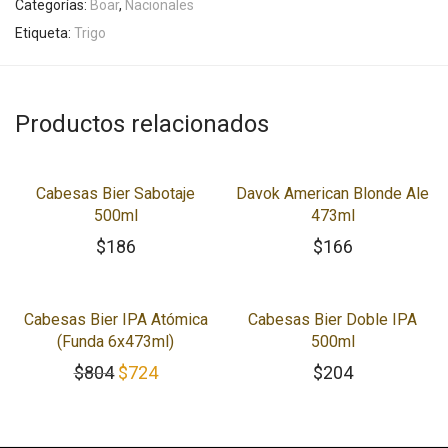
Categorías:
Boar
,
Nacionales
Etiqueta:
Trigo
Productos relacionados
Cabesas Bier Sabotaje
Davok American Blonde Ale
500ml
473ml
$
186
$
166
-
10
%
Cabesas Bier IPA Atómica
Cabesas Bier Doble IPA
(Funda 6x473ml)
500ml
El precio original era: $804.
El precio actual es: $724.
$
804
$
724
$
204