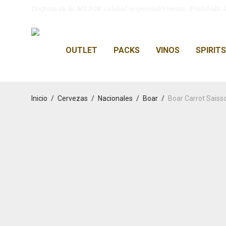
Disfruta de la MEJOR calidad responsablemente. Prohibida l
OUTLET
PACKS
VINOS
SPIRITS
Inicio
/
Cervezas
/
Nacionales
/
Boar
/
Boar Carrot Saiss