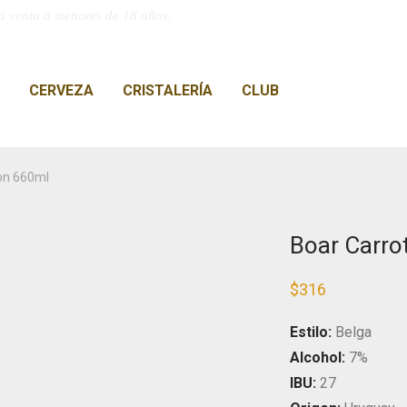
a venta a menores de 18 años.
CERVEZA
CRISTALERÍA
CLUB
on 660ml
Boar Carro
$
316
Estilo:
Belga
Alcohol:
7%
IBU:
27