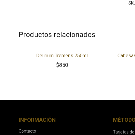
SK
Productos relacionados
Delirium Tremens 750ml
Cabesas
$
850
INFORMACIÓN
MÉTODO
Contacto
Tarjetas de