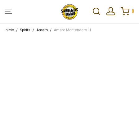
0
Inicio
/
Spirits
/
Amaro
/
Amaro Montenegro 1L