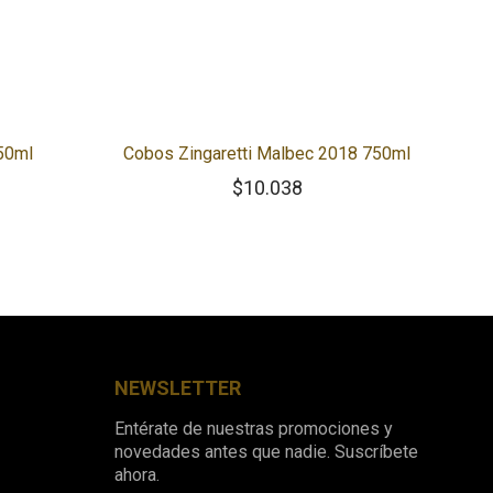
50ml
Cobos Zingaretti Malbec 2018 750ml
$
10.038
NEWSLETTER
Entérate de nuestras promociones y
novedades antes que nadie. Suscríbete
ahora.