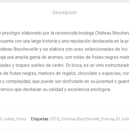
Descripción
e prestigio elaborado por la reconocida bodega Château Beycheve
cuenta con una larga historia y una reputación destacada en la pr
âteau Beychevelle y se elabora con uvas seleccionadas de los v
pliega una amplia gama de aromas, con notas de frutas negras ma
as y toques sutiles de cedro. En boca, es un vino estructurado
 de frutas negras, matices de regaliz, chocolate y especias, con 
 y complejidad, que puede ser disfrutado en su juventud o guard
premios que destacan su calidad y excelencia enológica.
St.Julien
,
Vinos
Etiquetas:
2015
,
Chateau Beychevelle
,
Francia
,
St.Juli