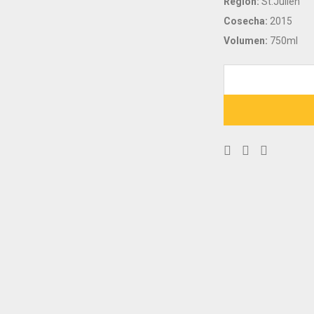
Región:
St.Julien
Cosecha:
2015
Volumen:
750ml