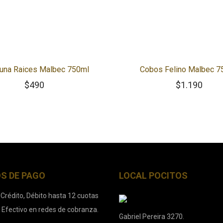
una Raices Malbec 750ml
Cobos Felino Malbec 7
$
490
$
1.190
S DE PAGO
LOCAL POCITOS
 Crédito, Débito hasta 12 cuotas
. Efectivo en redes de cobranza.
Gabriel Pereira 3270.