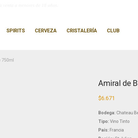
a venta a menores de 18 años.
SPIRITS
CERVEZA
CRISTALERÍA
CLUB
e 750ml
Amiral de 
$
6.671
Bodega:
Chateau Be
Tipo:
Vino Tinto
País:
Francia